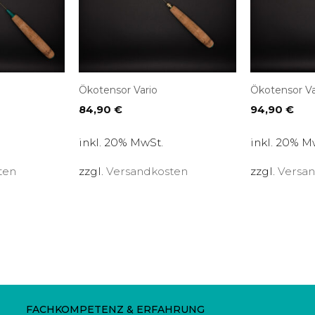
Ökotensor Vario
Ökotensor Va
84,90
€
94,90
€
inkl. 20% MwSt.
inkl. 20% M
ten
zzgl.
Versandkosten
zzgl.
Versa
FACHKOMPETENZ & ERFAHRUNG