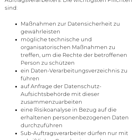
Auftragsverarbeiters. Die wichtigsten Pflichten
sind:
Maßnahmen zur Datensicherheit zu
gewährleisten
mögliche technische und
organisatorischen Maßnahmen zu
treffen, um die Rechte der betroffenen
Person zu schützen
ein Daten-Verarbeitungsverzeichnis zu
führen
auf Anfrage der Datenschutz-
Aufsichtsbehörde mit dieser
zusammenzuarbeiten
eine Risikoanalyse in Bezug auf die
erhaltenen personenbezogenen Daten
Item added to cart.
durchzuführen
CHECKOUT
0 items -
0,00
€
Sub-Auftragsverarbeiter dürfen nur mit