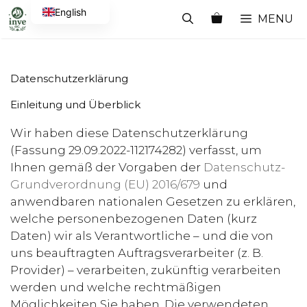
Skip
English
MENU
to
German
content
Datenschutzerklärung
Einleitung und Überblick
Wir haben diese Datenschutzerklärung
(Fassung 29.09.2022-112174282) verfasst, um
Ihnen gemäß der Vorgaben der
Datenschutz-
Grundverordnung (EU) 2016/679
und
anwendbaren nationalen Gesetzen zu erklären,
welche personenbezogenen Daten (kurz
Daten) wir als Verantwortliche – und die von
uns beauftragten Auftragsverarbeiter (z. B.
Provider) – verarbeiten, zukünftig verarbeiten
werden und welche rechtmäßigen
Möglichkeiten Sie haben. Die verwendeten